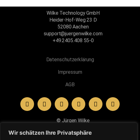
Wilke Technology GmbH
Heider-Hof-Weg 23 D
52080 Aachen
support@juergenwilke.com
+49.2405.408 55-0
Datenschutzerklärung
Impressum
AGB
Kundenbewertungen und Erfahrungen zu
100 - Prozent - Business
© Jürgen Wilke
Wir schätzen Ihre Privatsphäre
SEHR GUT
100%
„Word and Respect®“ und „Authentic Respect®“ sind