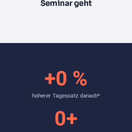
Seminar geht
+
0
 %
höherer Tagessatz danach*
0
+