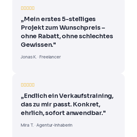





„Mein erstes 5-stelliges
Projekt zum Wunschpreis –
ohne Rabatt, ohne schlechtes
Gewissen."
Jonas K. · Freelancer





„Endlich ein Verkaufstraining,
das zu mir passt. Konkret,
ehrlich, sofort anwendbar."
Mira T. · Agentur-Inhaberin